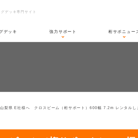
ングデッキ専門サイト
グデッキ
強力サポート
桁サポニュー
>
山梨県 E社様へ クロスビーム（桁サポート）600幅 7.2m レンタル