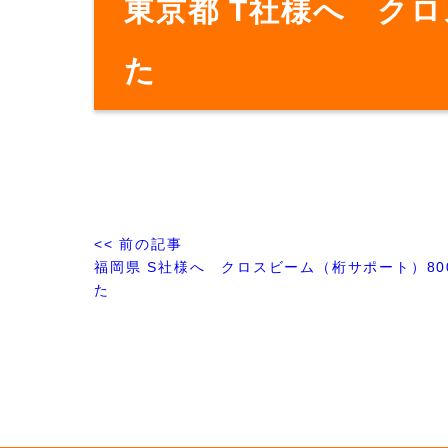
東京都 T社様へ クロ
た
<< 前の記事
福岡県 S社様へ クロスビーム（桁サポート）800
た