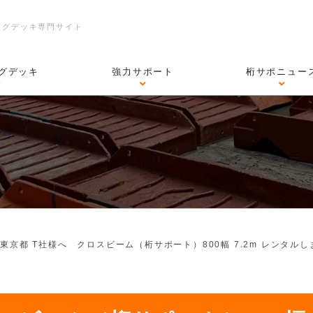
ングデッキ専門サイト
グデッキ
強力サポート
桁サポニュー
>
東京都 T社様へ クロスビーム（桁サポート）800幅 7.2m レンタル