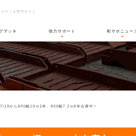
ングデッキ専門サイト
グデッキ
強力サポート
桁サポニュー
>
7/19から800幅10ｍ2本、800幅7.2ｍ8本出庫中！