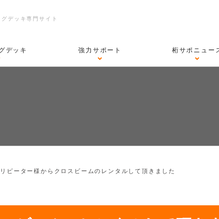
ングデッキ専門サイト
グデッキ
強力サポート
桁サポニュー
>
リピーター様からクロスビームのレンタルして頂きました