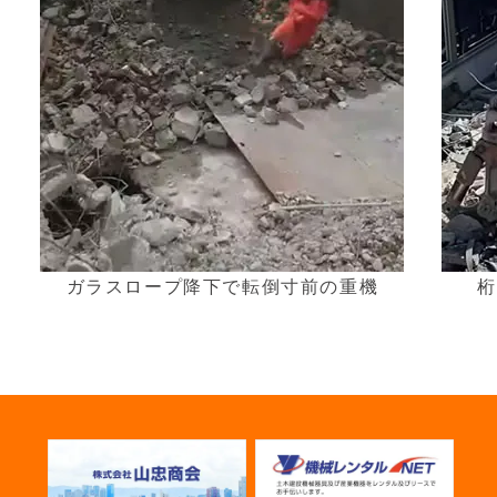
ガラスロープ降下で転倒寸前の重機
桁