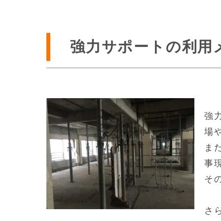
強力サポートの利用
強
場
ま
事
そ
さ